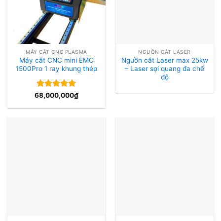
MÁY CẮT CNC PLASMA
NGUỒN CẮT LASER
Máy cắt CNC mini EMC
Nguồn cắt Laser max 25kw
1500Pro 1 ray khung thép
– Laser sợi quang đa chế
độ
Được xếp
68,000,000
₫
hạng
5
5
sao