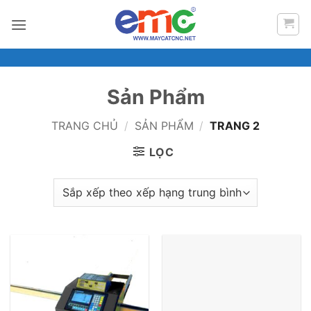
Bỏ
qua
nội
dung
Sản Phẩm
TRANG CHỦ
/
SẢN PHẨM
/
TRANG 2
LỌC