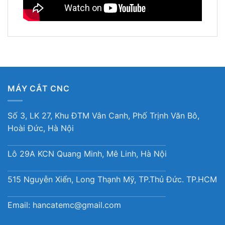
MÁY CẮT CNC
Số 3, LK 27, Khu ĐTM Vân Canh, Phố Trịnh Văn Bô,
Hoài Đức, Hà Nội
Lô 29A KCN Quang Minh, Mê Linh, Hà Nội
515 Nguyễn Xiển, Long Thạnh Mỹ, TP.Thủ Đức. TP.HCM
Email:
hancatemc@gmail.com