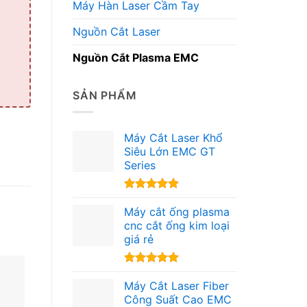
Máy Hàn Laser Cầm Tay
Nguồn Cắt Laser
Nguồn Cắt Plasma EMC
SẢN PHẨM
Máy Cắt Laser Khổ
Siêu Lớn EMC GT
Series
Được xếp
hạng
Máy cắt ống plasma
5.00
5 sao
cnc cắt ống kim loại
giá rẻ
Được xếp
hạng
Máy Cắt Laser Fiber
5.00
5 sao
Công Suất Cao EMC