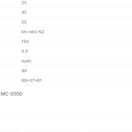
25
45
55
khí nén/ N2
150
0.5
nước
90
69x37x81
a EMC-200D