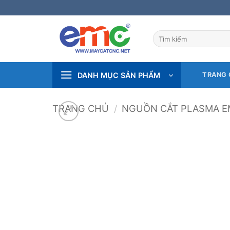
Bỏ
qua
nội
Tìm
dung
kiếm:
DANH MỤC SẢN PHẨM
TRANG 
TRANG CHỦ
/
NGUỒN CẮT PLASMA 