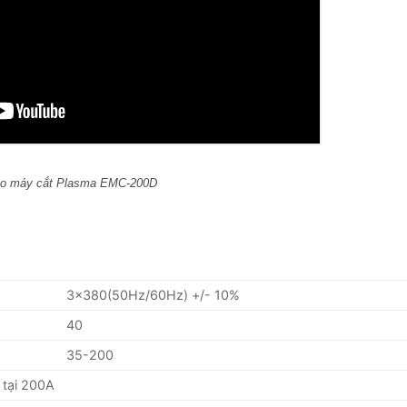
eo máy cắt Plasma EMC-200D
3×380(50Hz/60Hz) +/- 10%
40
35-200
tại 200A