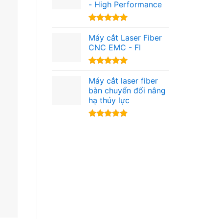
- High Performance
Được xếp
hạng
Máy cắt Laser Fiber
5.00
5 sao
CNC EMC - FI
Được xếp
hạng
Máy cắt laser fiber
5.00
5 sao
bàn chuyển đổi nâng
hạ thủy lực
Được xếp
hạng
5.00
5 sao