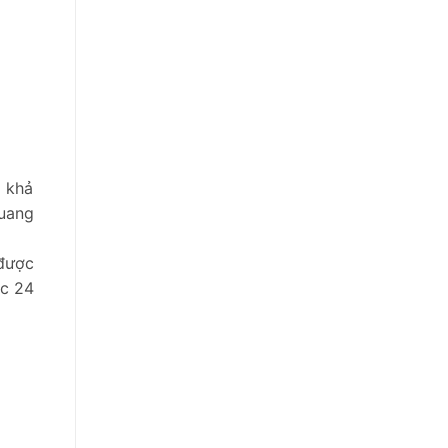
ó khả
quang
 được
ệc 24