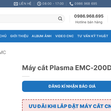
LIÊN HỆ
08:00 - 17:00
0986 968 695
0986.968.695
Hotline bán hàng
CHỦ
GIỚI THIỆU
ALBUM ẢNH
VIDEO CNC
TƯ VẤN KỸ THUẬT
EMC
Máy cắt Plasma EMC-200
ĐĂNG KÍ NHẬN BÁO GIÁ
ƯU ĐÃI KHI LẮP ĐẶT MÁY CẮT C