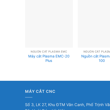
NGUỒN CẮT PLASMA EMC
NGUỒN CẮT PLAS
Máy cắt Plasma EMC-20
Nguồn cắt Plas
Plus
100
MÁY CẮT CNC
Số 3, LK 27, Khu ĐTM Vân Canh, Phố Trịnh Vă