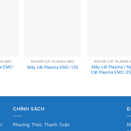
MA EMC
NGUỒN CẮT PLASMA EMC
NGUỒN CẮT PLASMA 
ma EMC-
Máy cắt Plasma / 
Máy cắt Plasma EMC-130
Cắt Plasma EMC-25
CHÍNH SÁCH
Đ
n
Phương Thức Thanh Toán
N