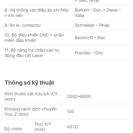
+ SMC Nhật
8. Hệ thống van điều áp khí Nito
Burkert – Đức + Diwal –
+ khí nén
Italia
9. Rơ le, contactor
Schneider – Pháp
10. Bộ điều khiển CNC + phần
Beckhoff – Đức
mềm điều khiển
11. Bộ nâng hạ chiều cao tự
Precitec – Đức
động đầu cắt Laser
Thông số kỹ thuật
Kích thước cắt hữu ích X/Y
2000×6000
(mm)
Khoảng cách dịch chuyển
100
Trục Z (mm)
Trục X/Y
±0.02
Độ chính
(mm)