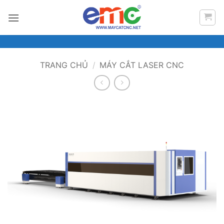
Bỏ
qua
nội
dung
TRANG CHỦ
/
MÁY CẮT LASER CNC