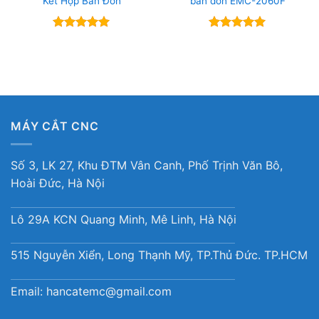
Kết Hợp Bàn Đơn
bàn đơn EMC-2060F
Được xếp
Được xếp
hạng
5
5
hạng
5
5
sao
sao
MÁY CẮT CNC
Số 3, LK 27, Khu ĐTM Vân Canh, Phố Trịnh Văn Bô,
Hoài Đức, Hà Nội
Lô 29A KCN Quang Minh, Mê Linh, Hà Nội
515 Nguyễn Xiển, Long Thạnh Mỹ, TP.Thủ Đức. TP.HCM
Email:
hancatemc@gmail.com