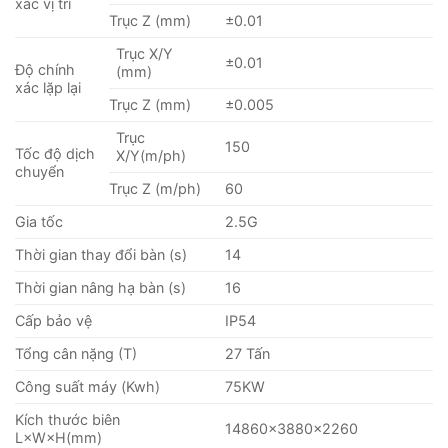
xác vị trí
Trục Z (mm)
±0.01
Trục X/Y
±0.01
Độ chính
(mm)
xác lặp lại
Trục Z (mm)
±0.005
Trục
150
Tốc độ dịch
X/Y(m/ph)
chuyển
Trục Z (m/ph)
60
Gia tốc
2.5G
Thời gian thay đổi bàn (s)
14
Thời gian nâng hạ bàn (s)
16
Cấp bảo vệ
IP54
Tổng cân nặng (T)
27 Tấn
Công suất máy (Kwh)
75KW
Kích thước biên
14860×3880×2260
L×W×H(mm)