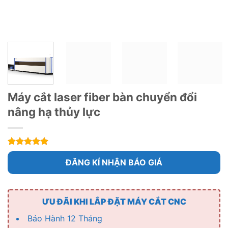
Máy cắt laser fiber bàn chuyển đổi
nâng hạ thủy lực
5
1
trên 5
dựa trên
ĐĂNG KÍ NHẬN BÁO GIÁ
đánh giá
ƯU ĐÃI KHI LẮP ĐẶT MÁY CẮT CNC
Bảo Hành 12 Tháng