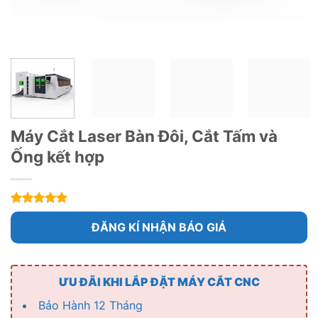
Máy Cắt Laser Bàn Đôi, Cắt Tấm và
Ống kết hợp
5
1
trên 5
dựa trên
ĐĂNG KÍ NHẬN BÁO GIÁ
đánh giá
ƯU ĐÃI KHI LẮP ĐẶT MÁY CẮT CNC
Bảo Hành 12 Tháng