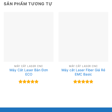
SẢN PHẨM TƯƠNG TỰ
MÁY CẮT LASER CNC
MÁY CẮT LASER CNC
Máy Cắt Laser Bàn Đơn
Máy cắt Laser Fiber Giá Rẻ
ECO
EMC Basic
Được xếp
Được xếp
hạng
5
5
hạng
5
5
sao
sao