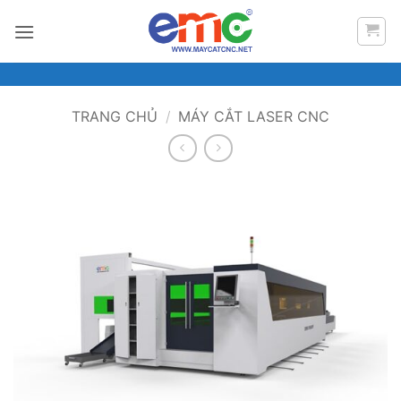
Bỏ
qua
nội
dung
TRANG CHỦ
/
MÁY CẮT LASER CNC