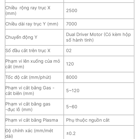
Chiều rộng ray trục X
2500
(mm)
Chiều dài ray trục Y (mm)
7000
Dual Driver Motor (Có kèm hộp
Chuyển động Y
số hành tinh)
Số đầu cắt trên trục X
02
Phạm vi lên xuống của mỏ
120
cắt (mm)
Tốc độ cắt (mm/phút)
8000
Phạm vi cắt bằng Gas -
5~120
cắt biên (mm)
Phạm vi cắt bằng gas
5~60
-đục lỗ (mm)
Phạm vi cắt bằng Plasma
Phụ thuộc nguồn cắt
Độ chính xác (mm/mét
±0.2
dài)