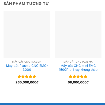
SẢN PHẨM TƯƠNG TỰ
MÁY CẮT CNC PLASMA
MÁY CẮT CNC PLASMA
Máy cắt Plasma CNC EMC-
Máy cắt CNC mini EMC
3000
1500Pro 1 ray khung thép
Được xếp
Được xếp
265,000,000
₫
68,000,000
₫
hạng
5
5
hạng
5
5
sao
sao