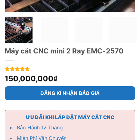
Máy cắt CNC mini 2 Ray EMC-2570
5
1
trên 5
150,000,000
₫
dựa trên
đánh giá
ĐĂNG KÍ NHẬN BÁO GIÁ
ƯU ĐÃI KHI LẮP ĐẶT MÁY CẮT CNC
Bảo Hành 12 Tháng
Miễn Phí Vận Chuyển