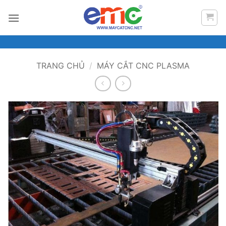
Bỏ
qua
nội
dung
TRANG CHỦ
/
MÁY CẮT CNC PLASMA